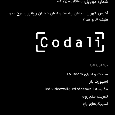
شماره موبایل: 09125304300
آدرس: تهران، خیابان ولیعصر، نبش خيابان روانپور، برج جم،
طبقه 6، واحد 2
بیشتر بدانید
ساخت و اجرای TV Room
اسپورت بار
مقایسه lcd videowallوled videowall
تعریف مدیاروم
اسپیکرهای باغ