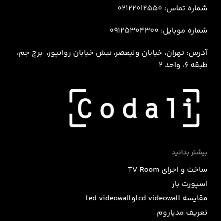
شماره تماس: 02122012550
شماره موبایل: 09125304300
آدرس: تهران، خیابان ولیعصر، نبش خيابان روانپور، برج جم،
طبقه 6، واحد 2
بیشتر بدانید
ساخت و اجرای TV Room
اسپورت بار
مقایسه lcd videowallوled videowall
تعریف مدیاروم