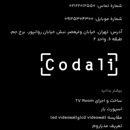
شماره تماس: 02122012550
شماره موبایل: 09125304300
آدرس: تهران، خیابان ولیعصر، نبش خيابان روانپور، برج جم،
طبقه 6، واحد 2
بیشتر بدانید
ساخت و اجرای TV Room
اسپورت بار
مقایسه lcd videowallوled videowall
تعریف مدیاروم