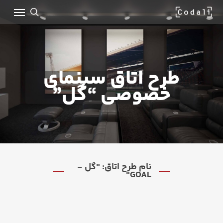
Ski
Menu
t
mai
search
conten
طرح اتاق سینمای
خصوصی “گل”
نام طرح اتاق: "گل -
GOAL"