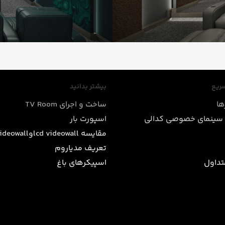
ریع
بیشتر بدانید
ها
ساخت و اجرای TV Room
سینمای خصوصی کدالی
اسپورت بار
مقایسه lcd videowallوled videowall
تعریف مدیاروم
تداول
اسپیکرهای باغ