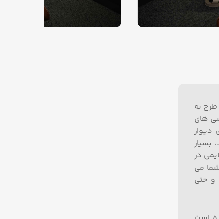
این طرح به
ی­ های
 دیوار
 بسیار
ایمی در
شما می
 و حتی
ده است