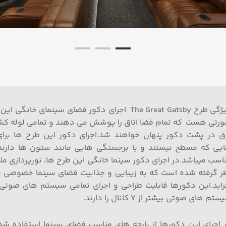
ویژگی طرح The Great Gatsby اجرای دکور فضای سینمای خانگی 
رتی هست که تمام فضا اتاق را پوشش می دهند و تمامی لوله کش
ق در پشت دکور پنهان خواهند شد.اجرای دکور این طرح ها برای
یی که مسطح نیستند و یا برجستگی هایی مانند ستون ها دارند،
اسب می­باشد.در اجرای دکور سینما خانگی این طرح ها، نورپردازی مل
ر گرفته شده ­است که به زیبایی و جذابیت فضای سینما خصوصی 
زاید.این دکورها قابلیت طراحی و اجرای تمامی سیستم های صوتی
تم های صوتی بیشتر از 7 کانال را دارند.
 اجرای این دکورها از پارچه های مناسب فضای سینما استفاده ش