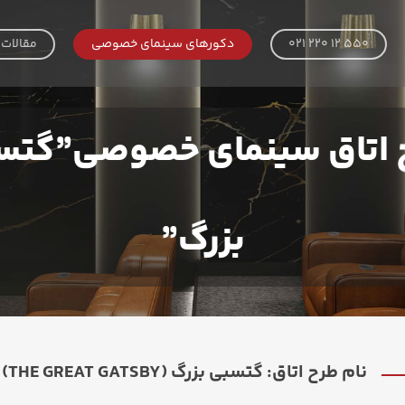
021 220 12 550
دکورهای سینمای خصوصی
مقالات
 اتاق سینمای خصوصی”گتس
بزرگ”
نام طرح اتاق: گتسبی بزرگ (THE GREAT GATSBY)