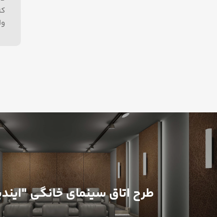
که
وا
طرح اتاق سینمای خانگی "ایندیا