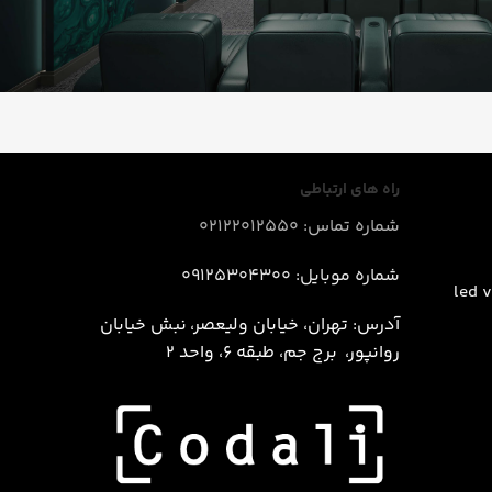
راه های ارتباطی
شماره تماس: 02122012550
شماره موبایل: 09125304300
آدرس: تهران، خیابان ولیعصر، نبش خيابان
روانپور، برج جم، طبقه 6، واحد 2