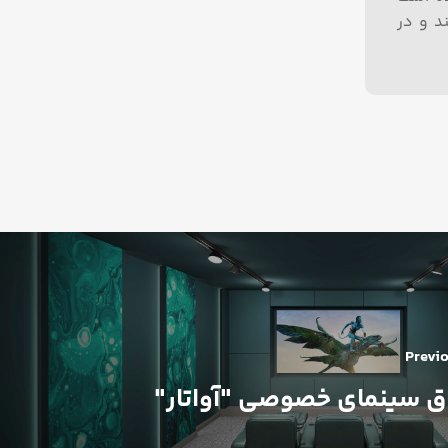
د و در
Previo
اق سینمای خصوصی "آواتار"