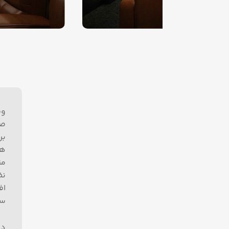
صو
بر
ها
من
نظ
اف
سیس
در