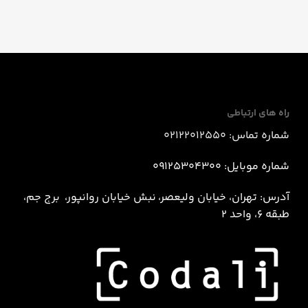
راه های ارتباطی
شماره تماس: 02122012550
شماره موبایل: 09125304300
آدرس: تهران، خیابان ولیعصر، نبش خيابان روانپور، برج جم،
طبقه 6، واحد 2