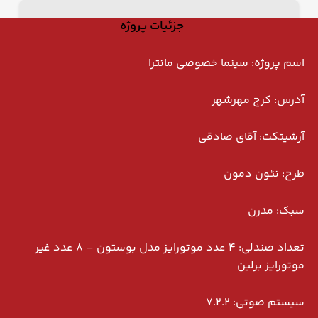
جزئیات پروژه
اسم پروژه: سینما خصوصی مانترا
آدرس: کرج مهرشهر
آرشیتکت: آقای صادقی
طرح: نئون دمون
سبک: مدرن
تعداد صندلی: 4 عدد موتورایز مدل بوستون – 8 عدد غیر
موتورایز برلین
سیستم صوتی: ۷.۲.۲