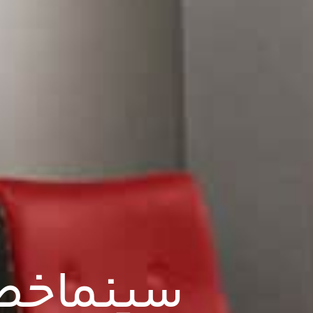
سینماخص