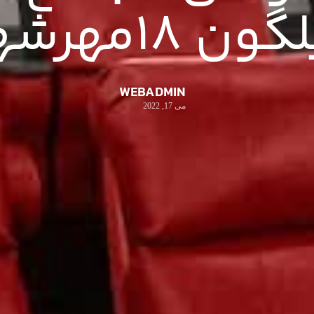
ون 18مهرشهر
WEBADMIN
می 17, 2022