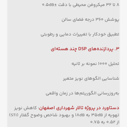
۸ تا ۳۲ میکروفن محیطی با دقت ±۰.۵dB
پوشش ۳۶۰ درجه فضای سالن
تطبیق خودکار با تغییرات دمایی و رطوبتی
۳
.
پردازنده‌های
DSP
چند هسته‌ای
تحلیل ۱۰۰۰ نمونه بر ثانیه
شناسایی الگوهای نویز متغیر
به‌روزرسانی الگوریتم‌ها در زمان واقعی
دستاورد در پروژه تالار شهرداری اصفهان
: کاهش نویز
تهویه از ۳۵dB به ۱۸dB و بهبود شاخص وضوح گفتار (STI)
از ۰.۵۲ به ۰.۷۵