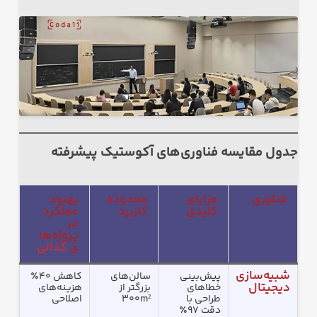
جدول مقایسه فناوری‌های آکوستیک پیشرفته
فناوری
مزایای
محدوده
بهبود
کلیدی
کاربرد
عملکرد
در
پروژه‌ها
ی
کدالی
شبیه‌سازی
پیش‌بینی
سالن‌های
کاهش ۴۰٪
دیجیتال
خطاهای
بزرگتر از
هزینه‌های
طراحی با
۳۰۰m²
اصلاحی
دقت ۹۷٪