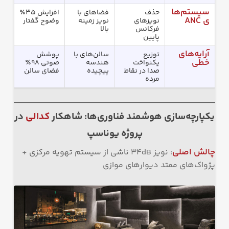
سیستم‌ها
حذف
فضاهای با
افزایش ۳۵٪
ی
ANC
نویزهای
نویز زمینه
وضوح گفتار
فرکانس
بالا
پایین
آرایه‌های
توزیع
سالن‌های با
پوشش
خطی
یکنواخت
هندسه
صوتی ۹۸٪
صدا در نقاط
پیچیده
فضای سالن
مرده
یکپارچه‌سازی هوشمند فناوری‌ها: شاهکار
کدالی
در
پروژه یوناسپ
چالش اصلی
: نویز ۳۴dB ناشی از سیستم تهویه مرکزی +
پژواک‌های ممتد دیوارهای موازی