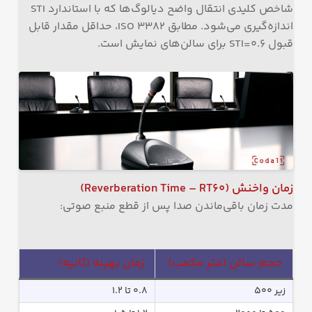
شاخص کلیدی انتقال واضح دیالوگ‌ها که با استاندارد STI
اندازه‌گیری می‌شود. مطابق ISO 3382، حداقل مقدار قابل
قبول STI=0.6 برای سالن‌های نمایش است.
زمان واخنش
(Reverberation Time – RT60)
مدت زمان باقی‌ماندن صدا پس از قطع منبع صوتی:
حجم سالن (متر مکعب)
زمان بهینه (ثانیه)
زیر ۵۰۰
۰.۸ تا ۱.۲