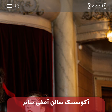
Ski
Menu
t
mai
search
conten
آکوستیک سالن آمفی تئاتر