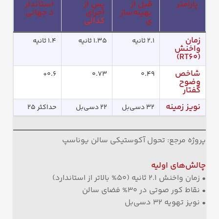
پارامتر
قبل از
پس از
استاندار
بهینه‌ساز
اجرای
د جهانی
ی
کدالی
زمان
۲.۱ ثانیه
۱.۳۵ ثانیه
۱.۴ ثانیه
واخنش
(RT60)
شاخص
۰.۶+
۰.۷۳
۰.۴۹
وضوح
گفتار
نویز زمینه
۳۲ دسی‌بل
۲۲ دسی‌بل
حداکثر ۲۵
پروژه مرجع: تحول آکوستیکی سالن یوناسپ
چالش‌های اولیه
• زمان واخنش ۲.۱ ثانیه (۵۰% بالاتر از استاندارد)
• نقاط کور صوتی در ۳۰% فضای سالن
• نویز تهویه ۳۲ دسی‌بل