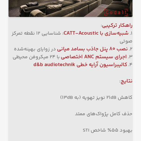
راهکار ترکیبی
:
شبیه‌سازی با
CATT-Acoustic
۱.
: شناسایی ۱۲ نقطه تمرکز
صوتی
نصب
۸۰
پنل جاذب بسامد میانی
۲.
در زوایای بهینه‌شده
اجرای سیستم
ANC
اختصاصی
۳.
با ۲۴ میکروفن محیطی
کالیبراسیون آرایه خطی
d&b audiotechnik
۴.
نتایج
:
کاهش ۲۱dB نویز تهویه (به ۱۳dB)
حذف کامل پژواک‌های ممتد
بهبود ۵۵٪ شاخص STI