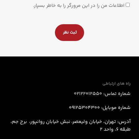
اطلاعات من را در این مرورگر را به خاطر بسپار.
راه های ارتباطی
شماره تماس: 02122012550
شماره موبایل: 09125304300
آدرس: تهران، خیابان ولیعصر، نبش خيابان روانپور، برج جم،
طبقه 6، واحد 2