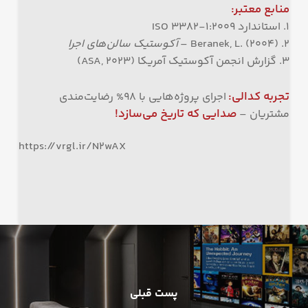
منابع معتبر
:
۱. استاندارد ISO 3382-1:2009
۲. Beranek, L. (2004) –
آکوستیک سالن‌های اجرا
۳. گزارش انجمن آکوستیک آمریکا (ASA, 2023)
تجربه کدالی
:
اجرای پروژه‌هایی با ۹۸% رضایت‌مندی
صدایی که تاریخ می‌سازد
!
مشتریان –
https://vrgl.ir/N2wAX
پست قبلی