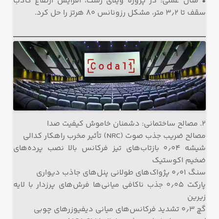
• مثال عملی: در پروژه ویلای رشت، افزایش ارتفاع کاذب
سقف تا ۳٫۲ متر، مشکل رزونانس ۸۰ هرتز را حل کرد.
۲. مصالح ساختمانی: دشمنان خاموش کیفیت صدا
مصالح ضریب جذب صوت (NRC) تأثیر مخرب راهکار کدالی
شیشه ۰٫۰۴ بازتاب‌های تیز فرکانس بالا نصب پرده‌های
ضخیم اکوستیک
سنگ ۰٫۰۱ پژواک‌های طولانی پنل‌های جاذب دیواری
پارکت ۰٫۰۵ جذب ناکافی میانی‌ها فرش‌های پرزدار با لایه
زیرین
گچ ۰٫۳ تشدید فرکانس‌های میانی دیفیوزرهای چوبی