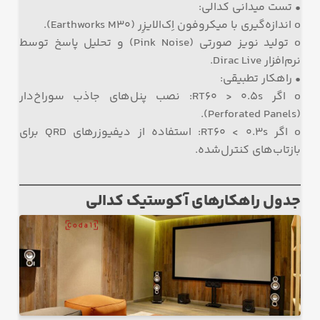
• تست میدانی کدالی:
o اندازه‌گیری با میکروفون اِک‌الایزِر (Earthworks M30).
o تولید نویز صورتی (Pink Noise) و تحلیل پاسخ توسط
نرم‌افزار Dirac Live.
• راهکار تطبیقی:
o اگر RT60 > 0.5s: نصب پنل‌های جاذب سوراخ‌دار
(Perforated Panels).
o اگر RT60 < 0.3s: استفاده از دیفیوزرهای QRD برای
بازتاب‌های کنترل‌شده.
جدول راهکارهای آکوستیک کدالی