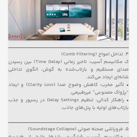
۴. تداخل امواج (Comb Filtering)
ک مکانیسم آسیب: تاخیر زمانی (Time Delay) بین رسیدن
صدای مستقیم و بازتاب‌شده به گوش، الگوی تداخلی
شانه‌ای ایجاد می‌کند.
• تأثیر مخرب: کاهش وضوح صدا (Clarity Loss) و ایجاد
“پژواک مصنوعی” غیرطبیعی.
• راهکار کدالی: تنظیم Delay Settings در رسیور و جذب
بازتاب‌های اولیه با پنل‌های جاذب.
۵. فروپاشی صحنه صوتی (Soundstage Collapse)
ر مکانیسم آسیب: قرارگیری باندها خارج از هندسه