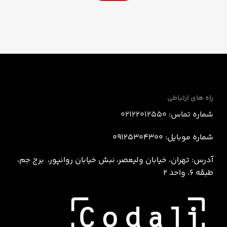
راه های ارتباطی
شماره تماس: 02122012550
شماره موبایل: 09125304300
آدرس: تهران، خیابان ولیعصر، نبش خيابان روانپور، برج جم،
طبقه 6، واحد 2