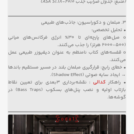
(منبع: جدول ضرایب جذب ASA S1.18-2010)
۳. مبلمان و دکوراسیون: جاذب‌های طبیعی
• تحلیل تخصصی:
o مبل‌های پارچه‌ای تا ۳۰% انرژی فرکانس‌های میانی
(۵۰۰-۲۰۰۰ هرتز) را جذب می‌کنند.
o قفسه‌های کتاب نامنظم به عنوان دیفیوزر طبیعی عمل
می‌کنند.
• خطای رایج: قرارگیری مبلمان بلند در مسیر مستقیم باندها
→ ایجاد سایه صوتی (Shadow Effect).
کدالی
• راهکار
: نقشه‌برداری ۳بعدی برای تعیین نقاط
بازتاب اولیه و نصب پنل‌های بسکوب (Bass Traps) در
گوشه‌ها.