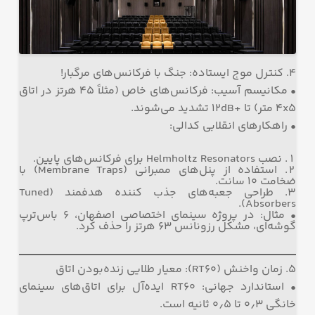
۴. کنترل موج ایستاده: جنگ با فرکانس‌های مرگبار!
• مکانیسم آسیب: فرکانس‌های خاص (مثلاً ۴۵ هرتز در اتاق
۴x۵ متر) تا +۱۲dB تشدید می‌شوند.
• راهکارهای انقلابی کدالی:
نصب Helmholtz Resonators برای فرکانس‌های پایین.
استفاده از پنل‌های ممبرانی (Membrane Traps) با
ضخامت ۱۰ سانت.
طراحی جعبه‌های جذب کننده هدفمند (Tuned
Absorbers).
• مثال: در پروژه سینمای اختصاصی اصفهان، ۶ باس‌ترپ
گوشه‌ای، مشکل رزونانس ۶۳ هرتز را حذف کرد.
۵. زمان واخنش (RT60): معیار طلایی زنده‌بودن اتاق
• استاندارد جهانی: RT60 ایده‌آل برای اتاق‌های سینمای
خانگی ۰٫۳ تا ۰٫۵ ثانیه است.