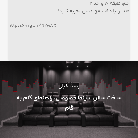
جم، طبقه ۶، واحد ۲
صدا را با دقت مهندسی تجربه کنید!
https://vrgl.ir/N2wAX
پست قبلی
ساخت سالن سینما خصوصی، راهنمای گام به
گام