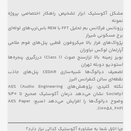
مشکل آکوستیک ابزار تشخیص راهکار اختصاصی پروژه
نمونه
رزونانس فرکانس بم تحلیل FFT با REW باس‌ترپ‌های لوله‌ای
برج مسکونی شیراز
پژواک‌های فراز بالا میکروفون قطبی پنل‌های فوم ملامی
آپارتمان لوکس نیاوران
نویز زمینه بالا ترازسنج صوت (Class 1) درزگیری پنجره‌ها
استودیو دوبله تهران
تضعیف دیالوگ‌ها شبیه‌سازی CEDAR پنل‌های جاذب
نقطه‌ای سالن کنفرانس البرز
نکته کلیدی: پژوهش‌های AES (Audio Engineering
Society) نشان می‌دهد درمان آکوستیک صحیح تا ۴۰%
وضوح دیالوگ‌ها را افزایش می‌دهد (منبع: AES Paper
10058, 2021).
چرا اتاق شما به مشاوره آکوستیک کدالی نیاز دارد؟