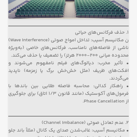
۱. حذف فرکانس‌های حیاتی
ن مکانیسم آسیب: تداخل امواج صوتی (Wave Interference)
ناشی از فاصله‌های نامناسب، فرکانس‌های خاصی (به‌ویژه
محدوده میانی ۲۰۰-۲۰۰۰ هرتز) را تضعیف یا حذف می‌کند.
• تأثیر مخرب: دیالوگ‌های فیلم نامفهوم می‌شوند و
افکت‌های ظریف (مثل خش‌خش برگ یا زمزمه) ناپدید
می‌گردند.
• راهکار کدالی: محاسبه فاصله طلایی بین باندها با
فرمول‌های آکوستیک (مانند قانون ۱/۳ اتاق) برای جلوگیری
از Phase Cancellation.
۲. عدم تعادل صوتی (Channel Imbalance)
• مکانیسم آسیب: غالب‌شدن صدای یک کانال (مثلاً باند جلو