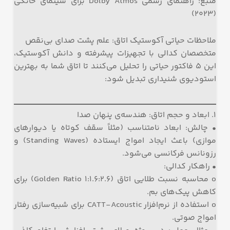
منبع: راهنمای رسمی Dolby Atmos برای سینمای خانگی
(۲۰۲۳)
ملاحظات حیاتی آکوستیک اتاق: علم پشت صدای بی‌نقص
متخصصان کدالی با تجهیزات پیشرفته و دانش آکوستیک،
این ۵ فاکتور حیاتی را تحلیل می‌کنند تا اتاق شما به بهترین
استودیوی شنیداری تبدیل شود:
۱. ابعاد و حجم اتاق: هندسه‌ی پنهان صدا
• چالش: ابعاد نامتناسب (مثلاً سقف کوتاه یا دیوارهای
موازی) باعث ایجاد امواج ایستاده (Standing Waves) و
رزونانس فرکانسی می‌شود.
• راهکار کدالی:
o محاسبه نسبت طلایی اتاق (Golden Ratio 1:1.6:2.6) برای
کاهش پیک‌های بم.
o استفاده از نرم‌افزار CATT-Acoustic برای شبیه‌سازی رفتار
امواج صوتی.