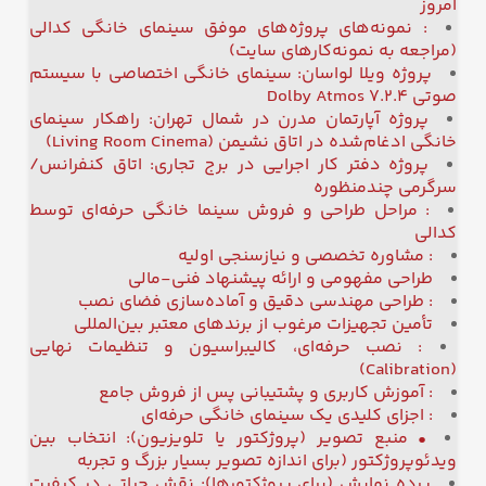
امروز
: نمونه‌های پروژه‌های موفق سینمای خانگی کدالی
(مراجعه به نمونه‌کارهای سایت)
پروژه ویلا لواسان: سینمای خانگی اختصاصی با سیستم
صوتی Dolby Atmos 7.2.4
پروژه آپارتمان مدرن در شمال تهران: راهکار سینمای
خانگی ادغام‌شده در اتاق نشیمن (Living Room Cinema)
پروژه دفتر کار اجرایی در برج تجاری: اتاق کنفرانس/
سرگرمی چندمنظوره
: مراحل طراحی و فروش سینما خانگی حرفه‌ای توسط
کدالی
: مشاوره تخصصی و نیازسنجی اولیه
طراحی مفهومی و ارائه پیشنهاد فنی-مالی
: طراحی مهندسی دقیق و آماده‌سازی فضای نصب
تأمین تجهیزات مرغوب از برندهای معتبر بین‌المللی
: نصب حرفه‌ای، کالیبراسیون و تنظیمات نهایی
(Calibration)
: آموزش کاربری و پشتیبانی پس از فروش جامع
: اجزای کلیدی یک سینمای خانگی حرفه‌ای
• منبع تصویر (پروژکتور یا تلویزیون): انتخاب بین
ویدئوپروژکتور (برای اندازه تصویر بسیار بزرگ و تجربه
پرده نمایش (برای پروژکتورها): نقش حیاتی در کیفیت