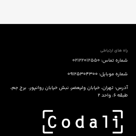
راه های ارتباطی
شماره تماس: 02122012550
شماره موبایل: 09125304300
آدرس: تهران، خیابان ولیعصر، نبش خيابان روانپور، برج جم،
طبقه 6، واحد 2