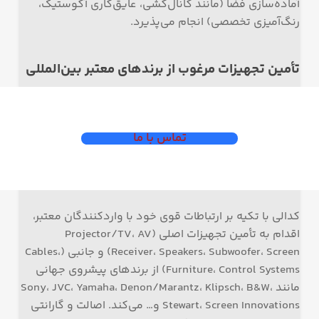
آماده‌سازی فضا (مانند کانال‌کشی، عایق‌کاری آکوستیک،
رنگ‌آمیزی تخصصی) انجام می‌پذیرد.
تأمین تجهیزات مرغوب از برندهای معتبر بین‌المللی
تماس با ما
کدالی با تکیه بر ارتباطات قوی خود با واردکنندگان معتبر،
اقدام به تأمین تجهیزات اصلی (Projector/TV، AV
Receiver، Speakers، Subwoofer، Screen) و جانبی (Cables،
Furniture، Control Systems) از برندهای پیشروی جهانی
مانند Sony، JVC، Yamaha، Denon/Marantz، Klipsch، B&W،
Stewart، Screen Innovations و… می‌کند. اصالت و گارانتی