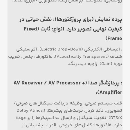
روشنایی، کنتراست، پوشش رنگ، تکنولوژی (لیزری، LED).
پرده نمایش (برای پروژکتورها): نقش حیاتی در
کیفیت نهایی تصویر دارد. انواع: ثابت (Fixed
Frame)
، انبساطی الکتریکی (Electric Drop-Down)، آکوستیکی
شفاف (Acoustically Transparent). فاکتورها: جنس، ضریب
بهره (Gain)، زاویه دید، رنگ.
: پردازشگر صدا (AV Receiver / AV Processor +
Amplifier):
قلب سیستم صوتی. وظیفه دریافت سیگنال‌های صوتی/
تصویری، دکد کردن فرمت‌های پیشرفته (Dolby Atmos,
DTS:X)، تقویت سیگنال و ارسال به اسپیکرها را بر عهده
دارد. فاکتورها: کانال‌های خروجی، قدرت، پشتیبانی از