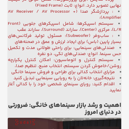
نهایی تصویر دارد. انواع: ثابت (Fixed Frame)
: پردازشگر صدا (AV Receiver / AV Processor +
Amplifier):
سیستم اسپیکرها: شامل اسپیکرهای جلویی (Front
L/R)، مرکزی (Center)، ساراند (Surround)، ساراند عقب
: ساب‌وفر (Subwoofer): مسئول تولید فرکانس‌های
بسیار پایین (باس) برای ایجاد لرزش و عمق در صحنه‌های
صندلی‌های سینمایی: برای راحتی طولانی مدت و تکمیل
حس سینما. انواع: صندلی‌های تکی، دو نفره
سیستم کنترل و اتوماسیون: امکان کنترل یکپارچه
روشن/خاموش کردن سیستم، انتخاب منبع، تنظیم صدا،
مزایای انتخاب کدالی برای طراحی و فروش سینما خانگی
نتیجه‌گیری: خانه‌تان را به رویایی سینمایی تبدیل کنید
اقدام کنید: رویای سینمای شخصی خود را با کدالی آغاز
نمایید
اهمیت و رشد بازار سینماهای خانگی: ضرورتی
در دنیای امروز