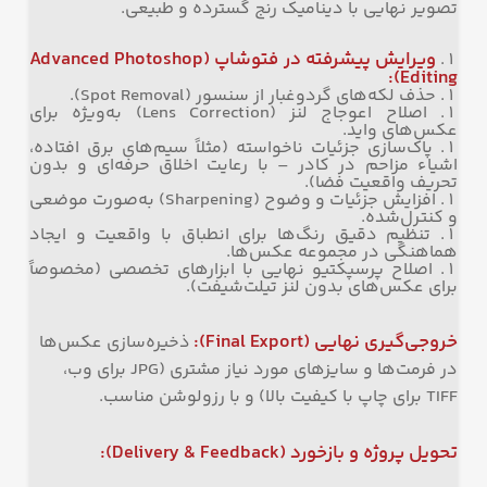
تصویر نهایی با دینامیک رنج گسترده و طبیعی.
ویرایش پیشرفته در فتوشاپ
(Advanced Photoshop
Editing):
حذف لکه‌های گردوغبار از سنسور (Spot Removal).
اصلاح اعوجاج لنز (Lens Correction) به‌ویژه برای
عکس‌های واید.
پاک‌سازی جزئیات ناخواسته (مثلاً سیم‌های برق افتاده،
اشیاء مزاحم در کادر – با رعایت اخلاق حرفه‌ای و بدون
تحریف واقعیت فضا).
افزایش جزئیات و وضوح (Sharpening) به‌صورت موضعی
و کنترل‌شده.
تنظیم دقیق رنگ‌ها برای انطباق با واقعیت و ایجاد
هماهنگی در مجموعه عکس‌ها.
اصلاح پرسپکتیو نهایی با ابزارهای تخصصی (مخصوصاً
برای عکس‌های بدون لنز تیلت‌شیفت).
خروجی‌گیری نهایی
(Final Export):
ذخیره‌سازی عکس‌ها
در فرمت‌ها و سایزهای مورد نیاز مشتری (JPG برای وب،
TIFF برای چاپ با کیفیت بالا) و با رزولوشن مناسب.
تحویل پروژه و بازخورد
(Delivery & Feedback):