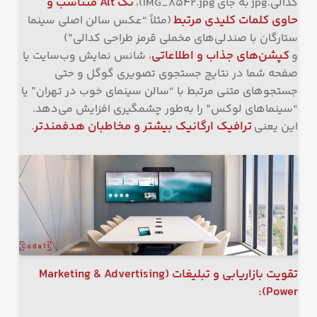
تگ
Alt
متناسب و
کدالی.jpg به جای IMG_8542.jpg)،
حاوی کلمات کلیدی مرتبط
(مثلاً “عکس سالن اصلی سینما
ستارگان با صندلی‌های مخملی قرمز طراحی کدالی”)
کپشن‌های جذاب و اطلاعاتی
و
، شانس نمایش وب‌سایت یا
صفحه شما در نتایج جستجوی تصویری گوگل و حتی
جستجوهای متنی مرتبط با “سالن سینمای خوب در تهران” یا
“سینماهای لوکس” را به‌طور چشمگیری افزایش می‌دهد.
ترافیک ارگانیک بیشتر و مخاطبان هدفمندتر
این یعنی
.
تقویت بازاریابی و تبلیغات
(Marketing & Advertising
Power):