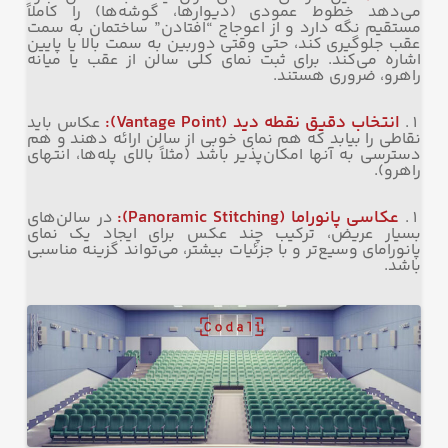
می‌دهد خطوط عمودی (دیوارها، گوشه‌ها) را کاملاً
مستقیم نگه دارد و از اعوجاج “افتادن” ساختمان به سمت
عقب جلوگیری کند، حتی وقتی دوربین به سمت بالا یا پایین
اشاره می‌کند. برای ثبت نمای کلی سالن از عقب یا میانه
راهرو، ضروری هستند.
انتخاب دقیق نقطه دید
(Vantage Point):
عکاس باید
نقاطی را بیابد که هم نمای خوبی از سالن ارائه دهند و هم
دسترسی به آنها امکان‌پذیر باشد (مثلاً بالای پله‌ها، انتهای
راهرو).
عکاسی پانوراما
(Panoramic Stitching):
در سالن‌های
بسیار عریض، ترکیب چند عکس برای ایجاد یک نمای
پانورامای وسیع‌تر و با جزئیات بیشتر، می‌تواند گزینه مناسبی
باشد.