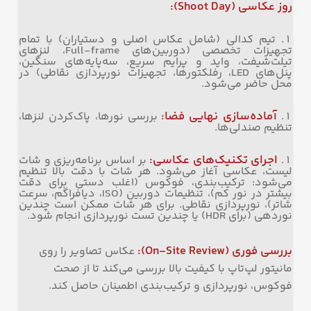
روز عکاسی
(Shoot Day):
تیم کدالی (شامل عکاس اصلی و دستیاران) با تمام
تجهیزات تخصصی (دوربین‌های Full-frame، لنزهای
تیلت‌شیفت، واید و پرایم سریع، سه‌پایه‌های سنگین،
پنل‌های LED، رفلکتورها، تجهیزات نورپردازی نقاطی) در
محل حاضر می‌شود.
آماده‌سازی نهایی فضا
:
بررسی نورها، پاک‌کردن لنزها،
تنظیم صندلی‌ها.
اجرای تکنیک‌های عکاسی
:
بر اساس برنامه‌ریزی و شات
لیست، عکاسی آغاز می‌شود. هر شات با دقت بالا تنظیم
می‌شود: ترکیب‌بندی، فوکوس (اغلب دستی برای دقت
بیشتر در نور کم)، تنظیمات دوربین (ISO، دیافراگم، سرعت
شاتر)، نورپردازی نقاطی. برای هر شات ممکن است چندین
نوردهی (برای HDR) یا چندین تست نورپردازی انجام شود.
بررسی فوری
(On-Site Review):
عکاس تصاویر را روی
مانیتور لپ‌تاپ با کیفیت بالا بررسی می‌کند تا از صحت
فوکوس، نورپردازی و ترکیب‌بندی اطمینان حاصل کند.