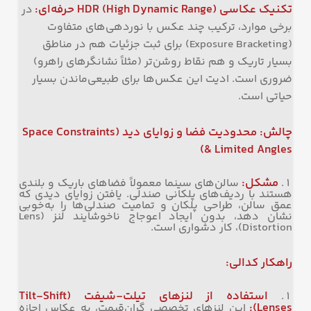
تکنیک عکاسی
HDR (High Dynamic Range)
حرفه‌ای
:
در
برخی موارد، ترکیب چند عکس با نوردهی‌های متفاوت
(Exposure Bracketing) برای ثبت جزئیات هم در مناطق
بسیار تاریک و هم نقاط روشن‌تر (مثلاً نشانگرهای راهرو)
ضروری است. ادیت این عکس‌ها برای طبیعی‌ماندن بسیار
حیاتی است.
چالش: محدودیت فضا و زوایای دید
(Space Constraints
& Limited Angles)
مشکل
:
سالن‌های سینما معمولاً فضاهای باریک و بلندی
هستند با ردیف‌های پلکانی صندلی. یافتن زوایای دیدی که
عمق سالن، طراحی پلکان و تمامیت صندلی‌ها را به‌خوبی
نشان دهد، بدون ایجاد اعوجاج ناخوشایند لنز (Lens
Distortion)، کار دشواری است.
راهکار کدالی
:
استفاده از لنزهای تیلت-شیفت
(Tilt-Shift
Lenses):
این لنزهای تخصصی گران‌قیمت، به عکاس اجازه