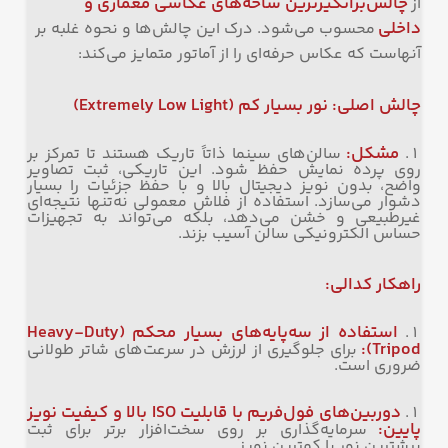
چالش‌برانگیزترین شاخه‌های عکاسی معماری و
از
داخلی
محسوب می‌شود. درک این چالش‌ها و نحوه غلبه بر
آنهاست که عکاس حرفه‌ای را از آماتور متمایز می‌کند:
چالش اصلی: نور بسیار کم
(Extremely Low Light)
مشکل
:
سالن‌های سینما ذاتاً تاریک هستند تا تمرکز بر
روی پرده نمایش حفظ شود. این تاریکی، ثبت تصاویر
واضح، بدون نویز دیجیتال بالا و با حفظ جزئیات را بسیار
دشوار می‌سازد. استفاده از فلاش معمولی نه‌تنها نتیجه‌ای
غیرطبیعی و خشن می‌دهد، بلکه می‌تواند به تجهیزات
حساس الکترونیکی سالن آسیب بزند.
راهکار کدالی
:
استفاده از سه‌پایه‌های بسیار محکم
(Heavy-Duty
Tripod):
برای جلوگیری از لرزش در سرعت‌های شاتر طولانی
ضروری است.
دوربین‌های فول‌فریم با قابلیت
ISO
بالا و کیفیت نویز
پایین
:
سرمایه‌گذاری بر روی سخت‌افزار برتر برای ثبت
بیشترین نور با کمترین نویز.