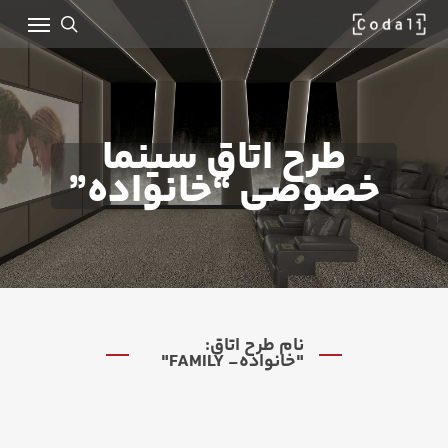
Ski
Menu
t
mai
search
conten
طرح اتاق سینما
خصوصی “خانواده”
نام طرح اتاق:
"خانواده- FAMILY"