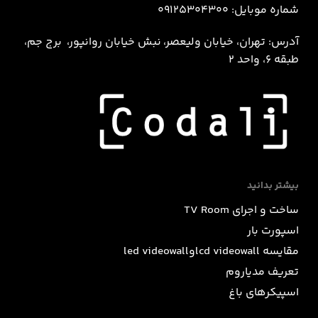
شماره موبایل: 09125304300
آدرس: تهران، خیابان ولیعصر، نبش خيابان روانپور، برج جم،
طبقه 6، واحد 2
بیشتر بدانید
ساخت و اجرای TV Room
اسپورت بار
مقایسه lcd videowallوled videowall
تعریف مدیاروم
اسپیکرهای باغ